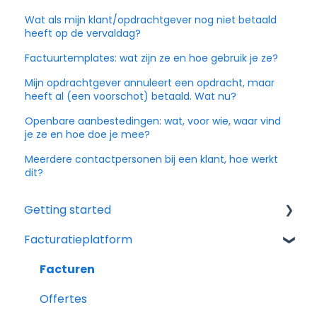
Wat als mijn klant/opdrachtgever nog niet betaald
heeft op de vervaldag?
Factuurtemplates: wat zijn ze en hoe gebruik je ze?
Mijn opdrachtgever annuleert een opdracht, maar
heeft al (een voorschot) betaald. Wat nu?
Openbare aanbestedingen: wat, voor wie, waar vind
je ze en hoe doe je mee?
Meerdere contactpersonen bij een klant, hoe werkt
dit?
Getting started
Facturatieplatform
Ik heb nog geen account, of heb er net één
gemaakt
Facturen
Van account tot eerste factuur
Offertes
Profiel