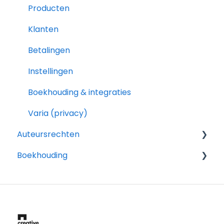
Producten
Klanten
Betalingen
Instellingen
Boekhouding & integraties
Varia (privacy)
Auteursrechten
Boekhouding
General
Fiscaliteit auteursrechten
Voor je accountant
General
Btw