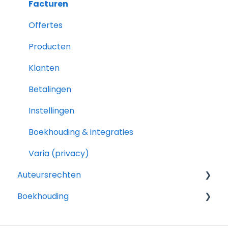
Facturen
Van account tot eerste factuur
Offertes
Profiel
Producten
Klanten
Betalingen
Instellingen
Boekhouding & integraties
Varia (privacy)
Auteursrechten
Boekhouding
General
Fiscaliteit auteursrechten
Voor je accountant