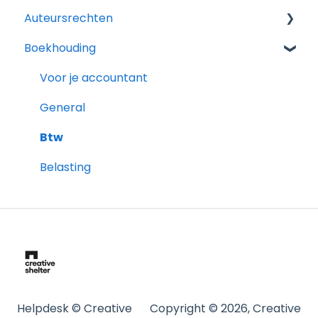
gemaakt
Auteursrechten
Facturen
Van account tot eerste factuur
Boekhouding
Offertes
General
Profiel
Producten
Fiscaliteit auteursrechten
Voor je accountant
Klanten
General
Betalingen
Btw
Instellingen
Belasting
Boekhouding & integraties
Varia (privacy)
Helpdesk © Creative
Copyright © 2026, Creative